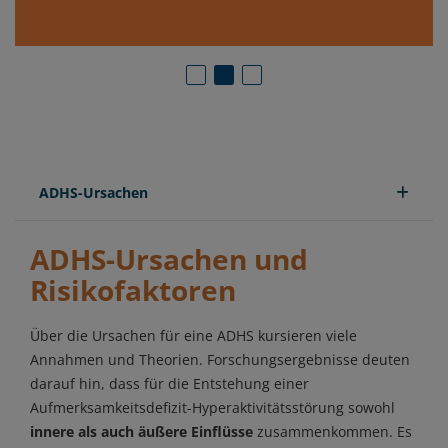
ADHS-Ursachen
Ursachen für ADHS: Wie entsteht eine
Ist eine ADHS ver
ADHS?
von genetischen 
ADHS-Ursachen und
Risikofaktoren
Über die Ursachen für eine ADHS kursieren viele
Annahmen und Theorien. Forschungsergebnisse deuten
darauf hin, dass für die Entstehung einer
Aufmerksamkeitsdefizit-Hyperaktivitätsstörung sowohl
innere als auch äußere Einflüsse
zusammenkommen. Es