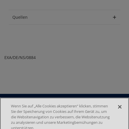
Quellen
EXA/DE/NS/0884
Media
Wenn Sie auf „Alle Cookies akzeptieren“ klicken, stimmen
Sie der Speicherung von Cookies auf Ihrem Gerät zu, um
Footer menu 2nd
DATENSCHUTZ
die Websitenavigation zu verbessern, die Websitenutzung
IMPRESSUM
zu analysieren und unsere Marketingbemühungen zu
NUTZUNGSBEDINGUNGEN
unterstützen.
COOKIE-EINSTELLUNGEN