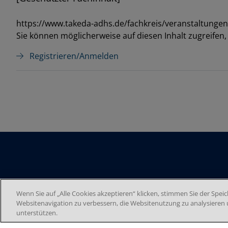
https://www.takeda-adhs.de/fachkreis/veranstaltungen
Sie können möglicherweise auf diesen Inhalt zugreifen
Registrieren/Anmelden
Seitennummerierung
Wenn Sie auf „Alle Cookies akzeptieren“ klicken, stimmen Sie der Spe
Websitenavigation zu verbessern, die Websitenutzung zu analysier
unterstützen.