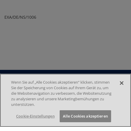
EXA/DE/NS/1006
Media
Wenn Sie auf „Alle Cookies akzeptieren“ klicken, stimmen
Sie der Speicherung von Cookies auf Ihrem Gerät zu, um
Footer menu 2nd
DATENSCHUTZ
die Websitenavigation zu verbessern, die Websitenutzung
IMPRESSUM
zu analysieren und unsere Marketingbemühungen zu
NUTZUNGSBEDINGUNGEN
unterstützen.
COOKIE-EINSTELLUNGEN
KONTAKT
Cookie-Einstellungen
Alle Cookies akzeptieren
Follow us on: