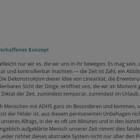
rschaffenes Konzept
elleicht nur wir es, die wir uns in ihr bewegen. Es mag sein,
 und kontrollierbar machten — die Zeit ist Zahl, ein Abbild
. Die Dekonstruktion dieser Idee von Linearität, die Erweit
aren Sicht der Dinge, eröffnet uns, die wir im Moment ge
m Diktat der Zeit, zumindest temporär, zumindest im Urlaub.
ich Menschen mit ADHS ganz im Besonderen und kommen, so la
bst der Fehler ist, aus diesem permanenten Unbehagen nicht
unseres Alltags, in der es oft um Minuten und in den künstl
ngeblich aufgeklärte Mensch unserer Zeit nimmt dies fataler
der richtet dieses abstrakte System nicht nur über den Per