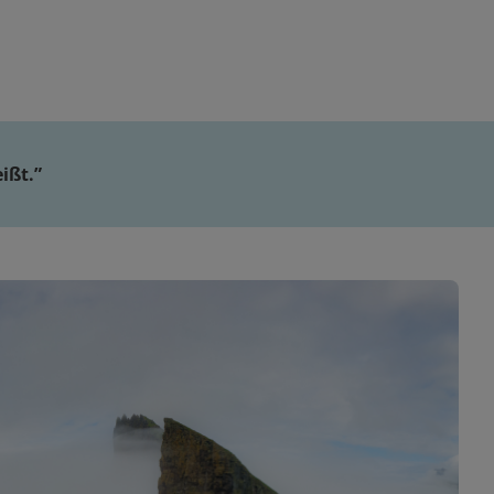
ißt.”